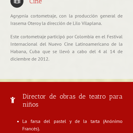
Cine
Agrypnia cortometraje, con la producción general de
Irasema Oteroy la dirección de Lilo Vilaplana.
Este cortometraje participó por Colombia en el Festival
Internacional del Nuevo Cine Latinoamericano de la
Habana, Cuba que se llevó a cabo del 4 al 14 de
diciembre de 2012.
Director de obras de teatro para
niños
La farsa del pastel y de la tarta (Anónimo
Francés).