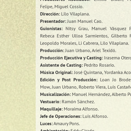
Felipe, Miguel Cossio.
Dirección:
Lilo Vilaplana.
Presentador:
Juan Manuel Cao.
Guionistas:
Nitsy Grau, Manuel Vásquez Po
Rebeca Esther Ulloa Sarmientos, Gilberto 
Leopoldo Morales, Li Cabrera, Lilo Vilaplana.
Producción:
Juan Urbano, Ariel Texidó.
Producción Ejecutiva y Casting:
Irasema Otero
Asistente de Casting:
Pedrito Rosario.
Música Original:
José Quintana, Yordanka Aco
Edición y Post Producción:
Loan Jo Brode
Mow, Juan Urbano, Roberto Viera, Luis Castañ
Musicalización:
Manuel Hernández, Alberto P
Vestuario:
Ramón Sánchez.
Maquillaje:
Moraima Alfonso.
Jefe de Operaciones:
Luis Alfonso.
Luces:
Amaury Pons.
Ambientación:
Eddy Girado.