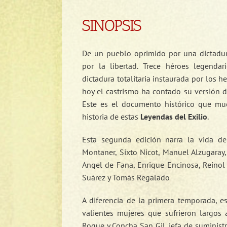
SINOPSIS
De un pueblo oprimido por una dictadur
por la libertad. Trece héroes legenda
dictadura totalitaria instaurada por los
hoy el castrismo ha contado su versión d
Este es el documento histórico que mu
historia de estas
Leyendas del Exilio
.
Esta segunda edición narra la vida de
Montaner, Sixto Nicot, Manuel Alzugaray
Angel de Fana, Enrique Encinosa, Reinol 
Suárez y Tomás Regalado
A diferencia de la primera temporada, e
valientes mujeres que sufrieron largos a
Roque y Concha San Gil, jefa de suminist