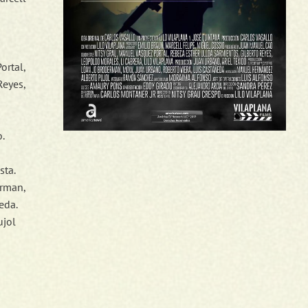
rtal,
Reyes,
.
sta.
rman,
eda.
ujol