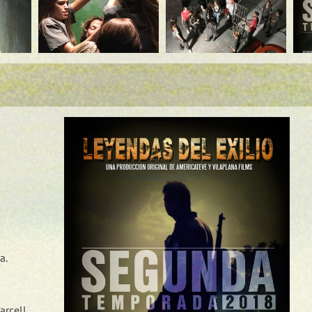
a.
rcell