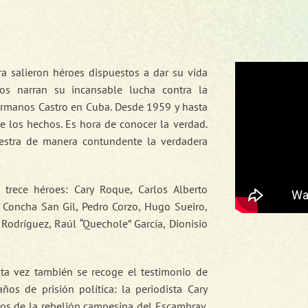
a salieron héroes dispuestos a dar su vida
rios narran su incansable lucha contra la
 hermanos Castro en Cuba. Desde 1959 y hasta
e los hechos. Es hora de conocer la verdad.
estra de manera contundente la verdadera
 trece héroes: Cary Roque, Carlos Alberto
, Concha San Gil, Pedro Corzo, Hugo Sueiro,
Rodríguez, Raúl “Quechole” García, Dionisio
sta vez también se recoge el testimonio de
ños de prisión política: la periodista Cary
ros de la rebelión campesina del Escambray,