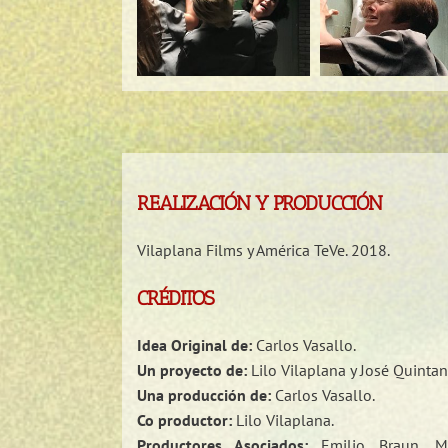
REALIZACIÓN Y PRODUCCIÓN
Vilaplana Films y América TeVe. 2018.
CRÉDITOS
Idea Original de:
Carlos Vasallo.
Un proyecto de:
Lilo Vilaplana y José Quintan
Una producción de:
Carlos Vasallo.
Co productor:
Lilo Vilaplana.
Productores Asociados:
Emilio Braun, Ma