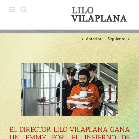
Saltar
al
contenido
Anterior
Siguiente
Ver
imagen
más
grande
EL DIRECTOR LILO VILAPLANA GANA
UN EMMY POR ‘EL INFIERNO DE