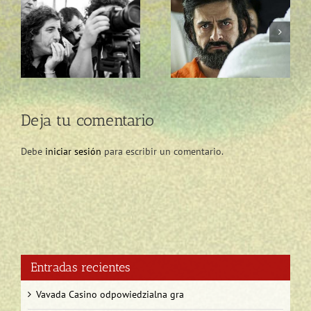
“LA CASA VACÍA” DE
FOX TELECOLOMBIA
LILO VILAPLANA
GANA EMMY
PARTICIPARÁ EN EL
INTERNACIONAL POR
FESTIVAL DE CANNES
‘ARREPENTIDOS’
Deja tu comentario
Debe
iniciar sesión
para escribir un comentario.
Entradas recientes
Vavada Casino odpowiedzialna gra