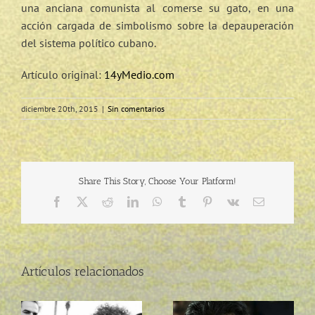
una anciana comunista al comerse su gato, en una
acción cargada de simbolismo sobre la depauperación
del sistema político cubano.
Artículo original:
14yMedio.com
diciembre 20th, 2015
|
Sin comentarios
Share This Story, Choose Your Platform!
Facebook
Twitter
Reddit
LinkedIn
WhatsApp
Tumblr
Pinterest
Vk
Correo
electrónico
Artículos relacionados