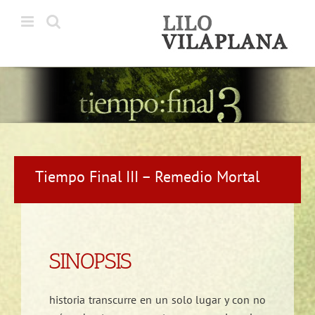
Saltar
al
contenido
Tiempo Final III – Remedio Mortal
SINOPSIS
historia transcurre en un solo lugar y con no